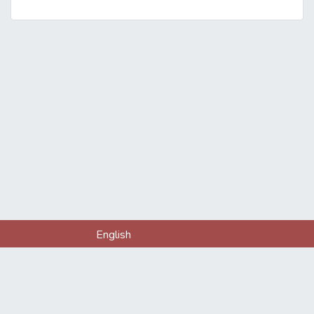
English
Về chúng tôi
Liên hệ