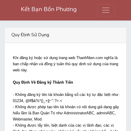
Kết Bạn Bốn Phương
Quy Định Sử Dụng
Khi đăng ký hoặc sử dụng trang web ThanhNien.com nghĩa là
bạn chấp nhận và đồng ý tuân thủ quy dịnh sử dụng của trang
web này.
Quy Định Về Đăng ký Thành Tiên
- Không đăng ký tên tài khoản bằng số các ký tự đặc biệt như:
01234, @#$&%*()_+||~":?>.<
- Không được phép tạo tên tài khoản có nội dung giả dạng gây
hiểu lầm là Ban Quản Trị như AdministratorABC, adminABC,
Webmaster, Mod.
- Không được lấy tên, biệt danh của các vị lãnh đạo, các vị