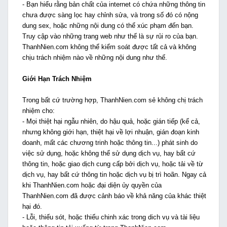
- Bạn hiểu rằng bản chất của internet có chứa những thông tin
chưa được sàng lọc hay chỉnh sửa, và trong số đó có nộng
dung sex, hoặc những nội dung có thể xúc phạm đến bạn.
Truy cập vào những trang web như thế là sự rủi ro của bạn.
ThanhNien.com không thể kiểm soát được tất cả và không
chịu trách nhiệm nào về những nội dung như thế.
Giới Hạn Trách Nhiệm
Trong bất cứ trường hợp, ThanhNien.com sẻ không chị trách
nhiệm cho:
- Mọi thiệt hại ngẫu nhiên, do hậu quả, hoặc gián tiếp (kể cả,
nhưng không giới hạn, thiệt hại về lợi nhuận, gián đoạn kinh
doanh, mất các chương trinh hoặc thông tin...) phát sinh do
việc sử dụng, hoặc không thể sử dụng dịch vụ, hay bất cứ
thông tin, hoặc giao dịch cung cấp bởi dịch vụ, hoặc tải về từ
dịch vụ, hay bất cứ thông tin hoặc dịch vụ bị trì hoãn. Ngay cả
khi ThanhNien.com hoặc đại diện ủy quyền của
ThanhNien.com đã được cảnh báo về khả năng của khác thiệt
hại đó.
- Lỗi, thiếu sót, hoặc thiếu chinh xác trong dich vụ và tài liệu