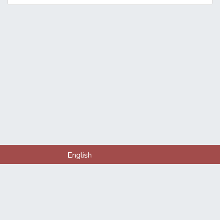
English
Về chúng tôi
Liên hệ
Quy định sử dụng