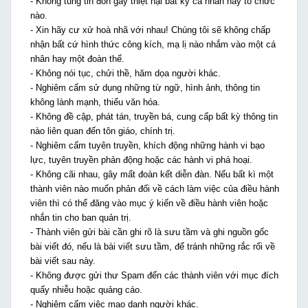
- Không tung tin đồn gây thiệt hại bất kỳ cá nhân hay tổ chức
nào.
- Xin hãy cư xử hoà nhã với nhau! Chúng tôi sẽ không chấp
nhận bất cứ hình thức công kích, mạ lị nào nhắm vào một cá
nhân hay một đoàn thể.
- Không nói tục, chửi thề, hăm dọa người khác.
- Nghiêm cấm sử dụng những từ ngữ, hình ảnh, thông tin
không lành mạnh, thiếu văn hóa.
- Không đề cập, phát tán, truyền bá, cung cấp bất kỳ thông tin
nào liên quan đến tôn giáo, chính trị.
- Nghiêm cấm tuyên truyền, khích động những hành vi bạo
lực, tuyên truyền phản động hoặc các hành vi phá hoại.
- Không cãi nhau, gây mất đoàn kết diễn đàn. Nếu bất kì một
thành viên nào muốn phản đối về cách làm việc của điều hành
viên thì có thể đăng vào mục ý kiến về điều hành viên hoặc
nhắn tin cho ban quản trị.
- Thành viên gửi bài cần ghi rõ là sưu tầm và ghi nguồn gốc
bài viết đó, nếu là bài viết sưu tầm, để tránh những rắc rối về
bài viết sau này.
- Không được gửi thư Spam đến các thành viên với mục đích
quấy nhiễu hoặc quảng cáo.
- Nghiêm cấm việc mạo danh người khác.