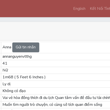
English
Kết Nối Tì
Anna
Gửi tin nhắn
annanguyenvtthg
41
Nữ
1m68 ( 5 Feet 6 Inches )
Ly dị
Không có đạo
Vui vẻ hòa đồng thích đi du lịch Quan tâm vấn đề đầu tư tài chín
Muốn tìm người trò chuyện, có cùng sở tích quan điểm sống