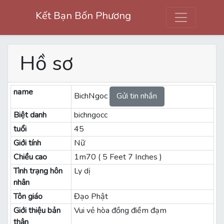
Kết Bạn Bốn Phương
Hồ sơ
name
BichNgoc
Gửi tin nhắn
Biệt danh
bichngocc
tuổi
45
Giới tính
Nữ
Chiều cao
1m70 ( 5 Feet 7 Inches )
Tình trạng hôn
Ly dị
nhân
Tôn giáo
Đạo Phật
Giới thiệu bản
Vui vẻ hòa đồng điềm đạm
thân