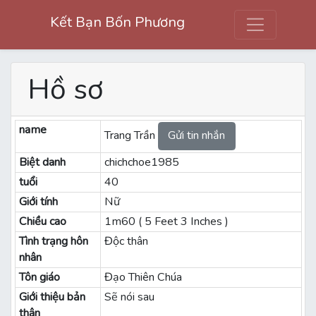
Kết Bạn Bốn Phương
Hồ sơ
name
Trang Trần
Gửi tin nhắn
Biệt danh
chichchoe1985
tuổi
40
Giới tính
Nữ
Chiều cao
1m60 ( 5 Feet 3 Inches )
Tình trạng hôn
Độc thân
nhân
Tôn giáo
Đạo Thiên Chúa
Giới thiệu bản
Sẽ nói sau
thân